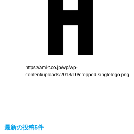
https://ami-t.co.jp/wp/wp-
content/uploads/2018/10/cropped-singlelogo.png
最新の投稿5件