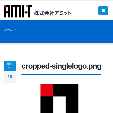
ホーム
cropped-singlelogo.png
2018
10
19