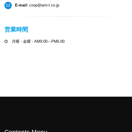
E-mail:
coop@ami-t.co.jp
営業時間
月曜 - 金曜 - AM9:00～PM6:00
Contents Menu