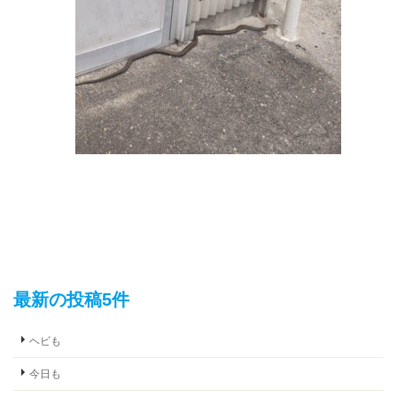
最新の投稿5件
ヘビも
今日も