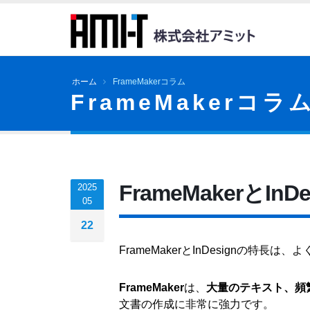
ホーム
FrameMakerコラム
FrameMakerコラ
FrameMakerとIn
2025
05
22
FrameMakerとInDesignの特
FrameMaker
は、
大量のテキスト、頻
文書の作成に非常に強力です。