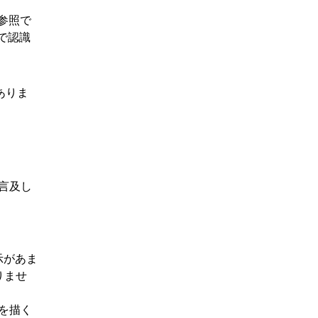
参照で
ドで認識
ありま
言及し
示があま
りませ
を描く