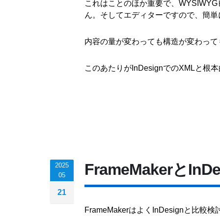
これはことのほか重要で、WYSIWYG
ん。そしてエディターですので、簡単
内容の量が変わっても構造が変わって
このあたりがInDesignでのXML
FrameMakerとI
2025
05
21
FrameMakerはよくInDesig