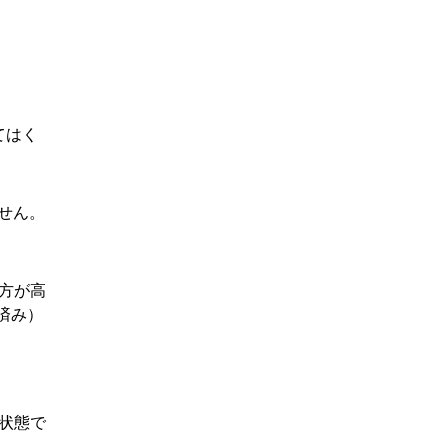
てはく
ません。
方が高
済み）
る状態で