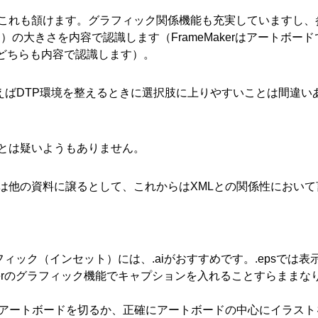
これも頷けます。グラフィック関係機能も充実していますし、
イル（.ai）の大きさを内容で認識します（FrameMakerはアートボー
はどちらも内容で認識します）。
おり、例えばDTP環境を整えるときに選択肢に上りやすいことは間違い
ることは疑いようもありません。
は他の資料に譲るとして、これからはXMLとの関係性において
ラフィック（インセット）には、.aiがおすすめです。.epsでは表
akerのグラフィック機能でキャプションを入れることすらままな
さでアートボードを切るか、正確にアートボードの中心にイラスト