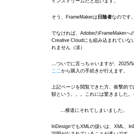
インストリームだと思います。
そう、FrameMakerは
日陰者
なのです
でなければ、AdobeのFrameMake
Creative Cloudにも組み込ま
れません（涙）
…ついでに言っちゃいますが、2025/5
ここ
から購入の手続きが行えます。
上記ページを閲覧できた方、衝撃的で
額という。。。これには驚きました。
…横道にそれてしまいました。
InDesignでもXMLの扱いは、XM
説明がなされていることが多いです。