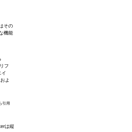
はその
な機能
る
プリフ
エイ
 およ
から引用
erは縦