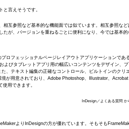
トと言えそうです。
、相互参照など基本的な機能面では似ています。相互参照など
せんでしたが、バージョンを重ねるごとに便利になり、今では基本的
のプロフェッショナルページレイアウトアプリケーションであ
印刷、web およびタブレットアプリ用の幅広いコンテンツをデザイン、
また、テキスト編集の正確なコントロール、ビルトインのクリ
れており、Adobe Photoshop、Illustrator、Acrobat
連携して使用できます。
InDesign／よくある質問 
akerよりInDesignの方が優れています。そもそもFrameMak